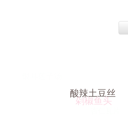
银耳莲子汤
酸辣土豆丝
剁椒鱼头