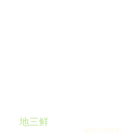
栗子红烧肉
地三鲜
秘制红焖羊肉