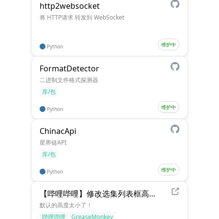
http2websocket
将 HTTP请求 转发到 WebSocket
维护中
Python
FormatDetector
二进制文件格式探测器
库/包
维护中
Python
ChinacApi
星界链API
库/包
维护中
Python
【哔哩哔哩】修改选集列表框高度
默认的高度太小了！
哔哩哔哩
GreaseMonkey