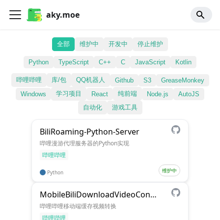
aky.moe
全部
维护中
开发中
停止维护
Python
TypeScript
C++
C
JavaScript
Kotlin
哔哩哔哩
库/包
QQ机器人
Github
S3
GreaseMonkey
学习项目
纯前端
Windows
React
Node.js
AutoJS
自动化
游戏工具
BiliRoaming-Python-Server
哔哩漫游代理服务器的Python实现
哔哩哔哩
维护中
Python
MobileBiliDownloadVideoConvert
哔哩哔哩移动端缓存视频转换
哔哩哔哩